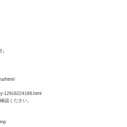
部』
ma/html/
try-12918224188.html
確認ください。
amp