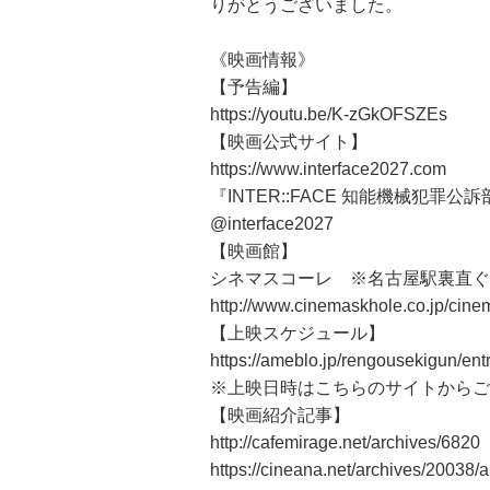
りがとうございました。
《映画情報》
【予告編】
https://youtu.be/K-zGkOFSZEs
【映画公式サイト】
https://www.interface2027.com
『INTER::FACE 知能機械犯罪公訴
@interface2027
【映画館】
シネマスコーレ ※名古屋駅裏直ぐ
http://www.cinemaskhole.co.jp/cine
【上映スケジュール】
https://ameblo.jp/rengousekigun/en
※上映日時はこちらのサイトからご
【映画紹介記事】
http://cafemirage.net/archives/6820
https://cineana.net/archives/20038/