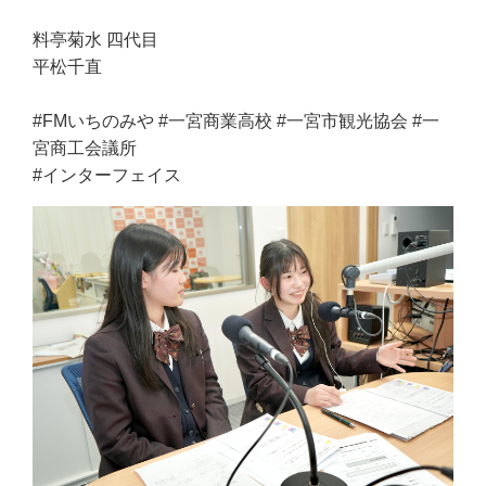
料亭菊水 四代目
平松千直
#FMいちのみや #一宮商業高校 #一宮市観光協会 #一
宮商工会議所
#インターフェイス