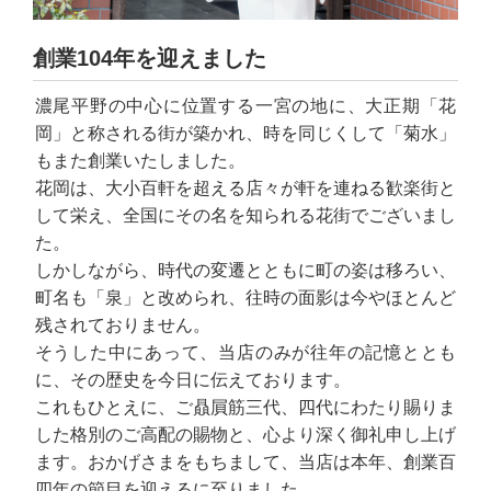
創業104年を迎えました
濃尾平野の中心に位置する一宮の地に、大正期「花
岡」と称される街が築かれ、時を同じくして「菊水」
もまた創業いたしました。
花岡は、大小百軒を超える店々が軒を連ねる歓楽街と
して栄え、全国にその名を知られる花街でございまし
た。
しかしながら、時代の変遷とともに町の姿は移ろい、
町名も「泉」と改められ、往時の面影は今やほとんど
残されておりません。
そうした中にあって、当店のみが往年の記憶ととも
に、その歴史を今日に伝えております。
これもひとえに、ご贔屓筋三代、四代にわたり賜りま
した格別のご高配の賜物と、心より深く御礼申し上げ
ます。おかげさまをもちまして、当店は本年、創業百
四年の節目を迎えるに至りました。