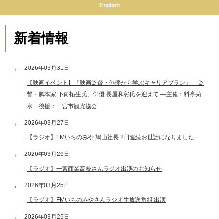
English
新着情報
2026年03月31日
【映画イベント】『映画監督・俳優から学ぶキャリアプラン』― 監
督・脚本家 下向拓生氏、俳優 長屋和彰氏を迎えて ―主催：料亭菊
水 後援：一宮市観光協会
2026年03月27日
【ラジオ】FMいちのみや 鳩山社長 2日連続お世話になりました
2026年03月26日
【ラジオ】一宮商業高校さんラジオ出演のお知らせ
2026年03月25日
【ラジオ】FMいちのみやさんラジオ生放送番組 出演
2026年03月25日